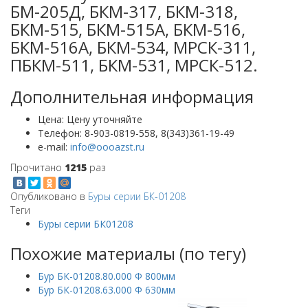
БМ-205Д, БКМ-317, БКМ-318,
БКМ-515, БКМ-515А, БКМ-516,
БКМ-516А, БКМ-534, МРСК-311,
ПБКМ-511, БКМ-531, МРСК-512.
Дополнительная информация
Цена:
Цену уточняйте
Телефон:
8-903-0819-558, 8(343)361-19-49
e-mail:
Прочитано
1215
раз
Опубликовано в
Буры серии БК-01208
Теги
Буры серии БК01208
Похожие материалы (по тегу)
Бур БК-01208.80.000 Ф 800мм
Бур БК-01208.63.000 Ф 630мм