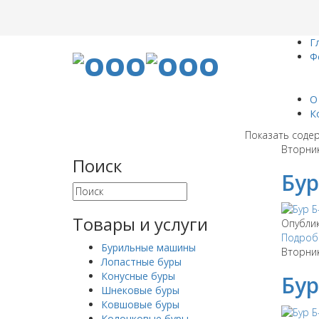
Г
Ф
О
К
Показать содер
Вторник
Поиск
Бур
Товары и услуги
Опубли
Подробн
Бурильные машины
Вторник
Лопастные буры
Конусные буры
Бур
Шнековые буры
Ковшовые буры
Колонковые буры