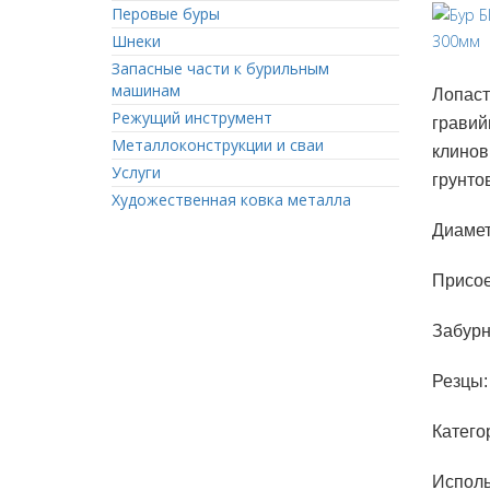
Перовые буры
Шнеки
Запасные части к бурильным
машинам
Лопаст
Режущий инструмент
гравий
Металлоконструкции и сваи
клинов
Услуги
грунто
Художественная ковка металла
Диамет
Присое
Забурн
Резцы:
Катего
Исполь