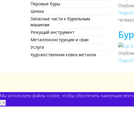
Перовые буры
Опубли
Шнеки
Подробн
Запасные части к бурильным
Четверг
машинам
Бур
Режущий инструмент
Металлоконструкции и сваи
Услуги
Опубли
Художественная ковка металла
Подробн
Мы используем файлы cookie, чтобы обеспечить наилучшие впеча
OK