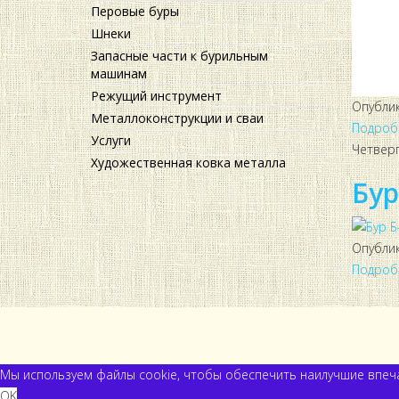
Перовые буры
Шнеки
Запасные части к бурильным
машинам
Режущий инструмент
Опубли
Металлоконструкции и сваи
Подробн
Услуги
Четверг
Художественная ковка металла
Бур
Опубли
Подробн
Мы используем файлы cookie, чтобы обеспечить наилучшие впеча
OK